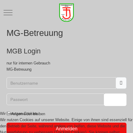
Mobile Menu Toggle
MG-Betreuung
MGB Login
nur für internen Gebrauch
MG-Betreuung
Benutzername
Passwort
Passwor
Wir benutzen Cookies
Angemeldet bleiben
Wir nutzen Cookies auf unserer Website. Einige von ihnen sind essenziell für
den Betrieb der Seite, während andere uns helfen, diese Website und die
Anmelden
Nutzererfahrung zu verbessern (Tracking Cookies). Sie können selbst