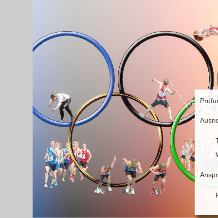
Prüfu
Ausri
Anspr