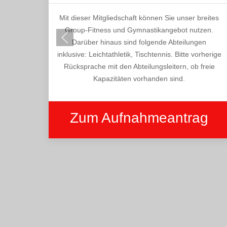
Mit dieser Mitgliedschaft können Sie unser breites
Group-Fitness und Gymnastikangebot nutzen.
Darüber hinaus sind folgende Abteilungen
inklusive: Leichtathletik, Tischtennis. Bitte vorherige
Rücksprache mit den Abteilungsleitern, ob freie
Kapazitäten vorhanden sind.
Zum Aufnahmeantrag