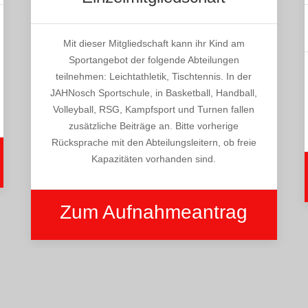
Mit dieser Mitgliedschaft kann ihr Kind am
Sportangebot der folgende Abteilungen
teilnehmen: Leichtathletik, Tischtennis. In der
JAHNosch Sportschule, in Basketball, Handball,
Volleyball, RSG, Kampfsport und Turnen fallen
zusätzliche Beiträge an. Bitte vorherige
Rücksprache mit den Abteilungsleitern, ob freie
Kapazitäten vorhanden sind.
Zum Aufnahmeantrag