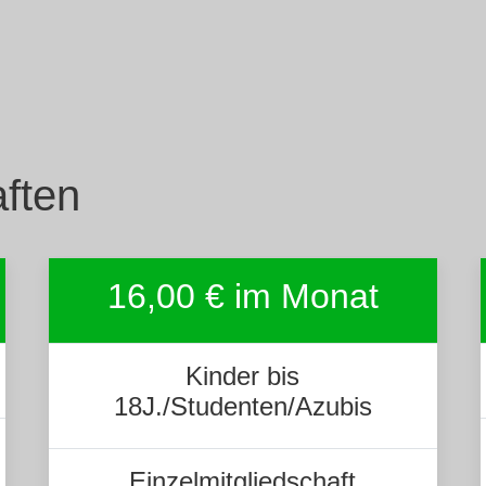
ften
16,00 € im Monat
Kinder bis
18J./Studenten/Azubis
Einzelmitgliedschaft