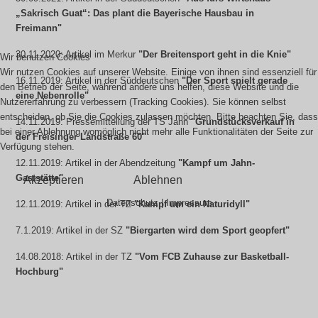
„Sakrisch Guat“: Das plant die Bayerische Hausbau in
Freimann
"
30.11.2020: Artikel im Merkur
"
Der Breitensport geht in die Knie
"
Wir benutzen Cookies
Wir nutzen Cookies auf unserer Website. Einige von ihnen sind essenziell für
16.11.2019: Artikel in der Süddeutschen
"Der Sport spielt gerade
den Betrieb der Seite, während andere uns helfen, diese Website und die
eine Nebenrolle"
Nutzererfahrung zu verbessern (Tracking Cookies). Sie können selbst
entscheiden, ob Sie die Cookies zulassen möchten. Bitte beachten Sie, dass
14.11.2019: Pressemitteilung der TS Jahn
"Grundstücksverkauf in
bei einer Ablehnung womöglich nicht mehr alle Funktionalitäten der Seite zur
der Freisinger Landstraße 60"
Verfügung stehen.
12.11.2019: Artikel in der Abendzeitung
"Kampf um Jahn-
Gaststätte"
Akzeptieren
Ablehnen
Datenschutz
|
Impressum
12.11.2019: Artikel in der TZ
"Kampf um ein Naturidyll"
7.1.2019: Artikel in der SZ
"Biergarten wird dem Sport geopfert"
14.08.2018: Artikel in der TZ
"Vom FCB Zuhause zur Basketball-
Hochburg"