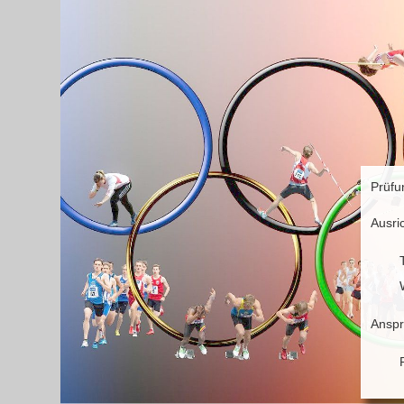
Prüfu
Ausri
Anspr