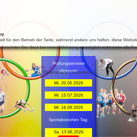
ng
ell für den Betrieb der Seite, während andere uns helfen, diese Websi
 beachten Sie, dass bei einer Ablehnung womöglich nicht mehr alle Fun
Prüfungstermine
allgemein:
Datenschutz
|
Impressum
Mi. 20.05.2026
Mi. 15.07.2026
Mi. 16.09.2026
Sportabzeichen Tag:
Sa. 13.06.2026