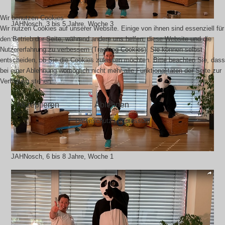
Wir benutzen Cookies
JAHNosch, 3 bis 5 Jahre, Woche 3
Wir nutzen Cookies auf unserer Website. Einige von ihnen sind essenziell für
den Betrieb der Seite, während andere uns helfen, diese Website und die
Nutzererfahrung zu verbessern (Tracking Cookies). Sie können selbst
entscheiden, ob Sie die Cookies zulassen möchten. Bitte beachten Sie, dass
bei einer Ablehnung womöglich nicht mehr alle Funktionalitäten der Seite zur
Verfügung stehen.
Akzeptieren
Ablehnen
Datenschutz
|
Impressum
JAHNosch, 6 bis 8 Jahre, Woche 1